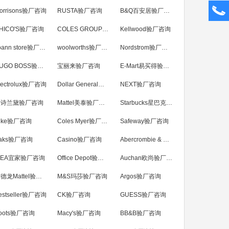
orrisons验厂咨询
RUSTA验厂咨询
B&Q百安居验厂咨询
HICO'S验厂咨询
COLES GROUP验厂咨询
Kellwood验厂咨询
Joann store验厂咨询
woolworths验厂咨询
Nordstrom验厂咨询
HUGO BOSS验厂咨询
宝丽来验厂咨询
E-Mart易买得验厂咨询
lectrolux验厂咨询
Dollar General验厂咨询
NEXT验厂咨询
雅诗兰黛验厂咨询
Mattel美泰验厂咨询
Starbucks星巴克验厂咨询
ike验厂咨询
Coles Myer验厂咨询
Safeway验厂咨询
aks验厂咨询
Casino验厂咨询
Abercrombie & Fitch验厂咨询
KEA宜家验厂咨询
Office Depot验厂咨询
Auchan欧尚验厂咨询
麦德龙Mattel验厂咨询
M&S玛莎验厂咨询
Argos验厂咨询
estseller验厂咨询
CK验厂咨询
GUESS验厂咨询
oots验厂咨询
Macy's验厂咨询
BB&B验厂咨询