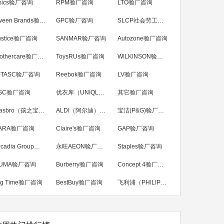
sics验厂咨询
RPM验厂咨询
LTO验厂咨询
Tween Brands验厂咨询
GPC验厂咨询
SLCP社会劳工整合项目咨询
ustice验厂咨询
SANMAR验厂咨询
Autozone验厂咨询
Mothercare验厂咨询
ToysRUs验厂咨询
WILKINSON验厂咨询
-TASC验厂咨询
Reebok验厂咨询
LV验厂咨询
SC验厂咨询
优衣库（UNIQLO）验厂咨询
其它验厂咨询
Hasbro（孩之宝）验厂咨询
ALDI（阿尔迪）验厂咨询
宝洁(P&G)验厂咨询
ARA验厂咨询
Claire's验厂咨询
GAP验厂咨询
Arcadia Group验厂咨询
永旺AEON验厂咨询
Staples验厂咨询
UMA验厂咨询
Burberry验厂咨询
Concept 4验厂咨询
ig Time验厂咨询
BestBuy验厂咨询
飞利浦（PHILIPS）验厂咨询