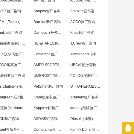
Floor&Décor验厂咨询
ANF验厂咨询
AGS&ICM验厂咨询
VEX验厂咨询
Shopko验厂咨询
Amazon亚马逊验厂咨询
TCM（Tchibo）验厂咨询
Bon-ton验厂咨询
ACCO验厂咨询
imkie验厂咨询
Danfoss（丹佛斯）验厂咨询
Kmart验厂咨询
Simon西蒙验厂咨询
HBI&HANES验厂咨询
J.Crew验厂咨询
SCS沃尔玛验厂咨询
Contempo验厂咨询
Timberland（添柏岚）验厂咨询
LEGO乐高验厂咨询
AMER SPORTS亚玛芬验厂咨询
HBC哈德逊湾验厂咨询
AG琼斯验厂咨询
UMBRO茵宝验厂咨询
POLO保罗验厂咨询
Liz Claiborne丽诗加邦验厂咨询
PetSmart验厂咨询
OTTO-HERMES验厂咨询
Walgreen沃尔格林验厂咨询
Kiabi凯家衣验厂
Aramark验厂咨询
万宝路(Marlboro)验厂咨询
Kappa卡帕验厂咨询
laundry品牌验厂咨询
CK验厂咨询
ASDA验厂咨询
Diesel（迪赛）验厂咨询
Esprit埃斯普利特验厂咨询
Conforama验厂咨询
Family Dollar验厂咨询