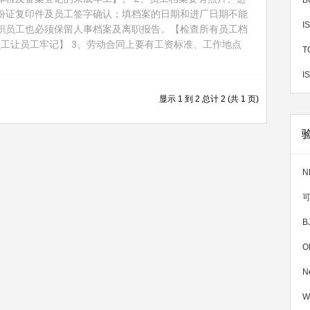
份证复印件及员工签字确认；填档案的日期和进厂日期不能
职员工也必须保留人事档案及离职报告。【检查所有员工档
工让员工牢记】 3、劳动合同上要有工资标准、工作地点
T
显示 1 到 2 总计 2 (共 1 页)
B
O
W