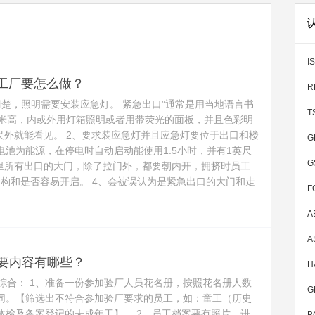
I
,工厂要怎么做？
清楚，照明需要安装应急灯。 紧急出口”通常是用当地语言书
厘米高，内或外用灯箱照明或者用带荧光的面板，并且色彩明
英尺外就能看见。 2、要求装应急灯并且应急灯要位于出口和楼
G
池为能源，在停电时自动启动能使用1.5小时，并有1英尺
G
厂里所有出口的大门，除了拉门外，都要朝内开，拥挤时员工
构和是否容易开启。 4、会被误认为是紧急出口的大门和走
F
A
A
主要内容有哪些？
料综合： 1、准备一份参加验厂人员花名册，按照花名册人数
同。【筛选出不符合参加验厂要求的员工，如：童工（历史
体检及备案登记的未成年工】。 2、员工档案要有照片、进