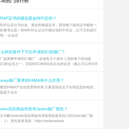
本周热门排行榜
WRAP证书的级别是如何约定的？
RAP认证分为白金、黄金和银级证书；获得每个级别证书都有一
的要求以及一些WRAP认证决不能出现的不符合，以下分别进行
明： 白金证
什么样的条件下可以申请BSCI的验厂?
厂如果要申请BSCI验厂，必须有几个条件 1.您的客户必须是
SCI的会员之一，目前BSCI有800名左右的会员（截止2012年8月
isney验厂要求的FAMA有什么作用？
斯尼FAMA产生的背景和作用 主要是现在出于全球反恐的考虑，
国是不允许
edex供应商如何发布Sedex验厂报告？
文详解Sedex的供应商如何登陆系统发布自己的Sedex验厂报
： 1） 首先登录系统：https://sedexadvan