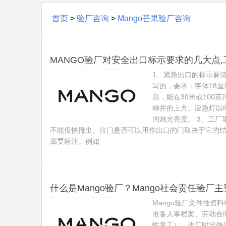
首页
>
验厂咨询
>
Mango芒果验厂咨询
MANGO验厂对安全出口标示要求的几大点
1、紧急出口的标示要
写的，要求：字体18
亮，能在30米或100
梯井的上方。应急灯以电
的烛光亮度。 3、工
不能很快撤出。拉门是否可以用作出口的门取决于它的结
廊要标注。例如
什么是Mango验厂？Mango社会责任验厂
Mango验厂文件性资
准备人事档案、劳动合
性童工）、进厂时没做