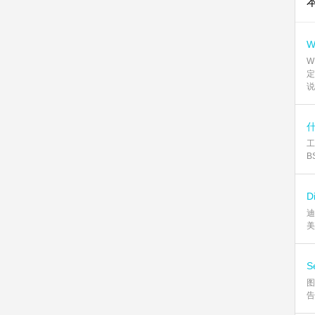
W
定
说
工
B
D
迪
美
S
图
告